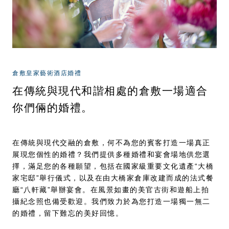
倉敷皇家藝術酒店婚禮
在傳統與現代和諧相處的倉敷
一場適合
你們倆的婚禮。
在傳統與現代交融的倉敷，何不為您的賓客打造一場真正
展現您個性的婚禮？我們提供多種婚禮和宴會場地供您選
擇，滿足您的各種願望，包括在國家級重要文化遺產“大橋
家宅邸”舉行儀式，以及在由大橋家倉庫改建而成的法式餐
廳“八軒藏”舉辦宴會。在風景如畫的美官古街和遊船上拍
攝紀念照也備受歡迎。我們致力於為您打造一場獨一無二
的婚禮，留下難忘的美好回憶。