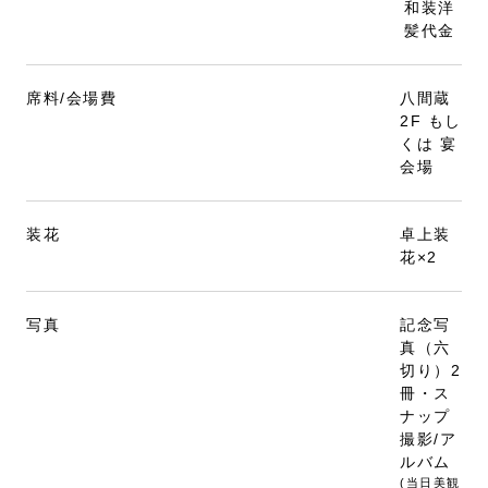
和装洋
髪代金
席料/会場費
八間蔵
2F もし
くは 宴
会場
装花
卓上装
花×2
写真
記念写
真（六
切り）2
冊・ス
ナップ
撮影/ア
ルバム
(当日美観