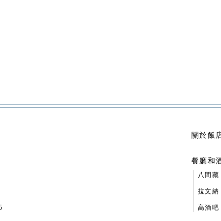
關於飯
餐廳和
八間藏
拉文納
5
高酒吧