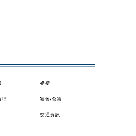
店
婚禮
酒吧
宴會/會議
交通資訊