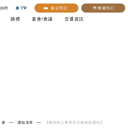
TW
飯店預訂
餐廳預訂
詢問
婚禮
宴會/會議
交通資訊
家
通知清單
【關於終止賓客洗衣服務的通知】