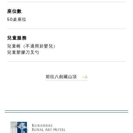
座位數
50桌座位
兒童服務
兒童椅（不適用於嬰兒）
兒童塑膠刀叉勺
前往八劍藏山頂